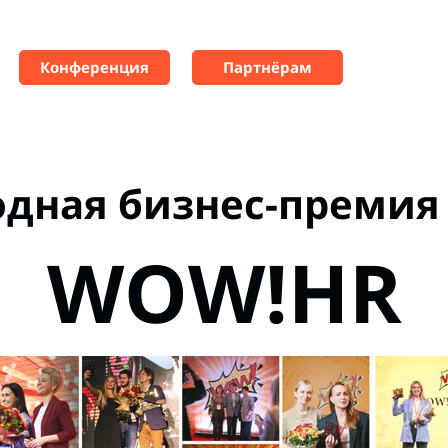
Конференция
Партнёрам
одная
бизнес-премия
WOW!HR