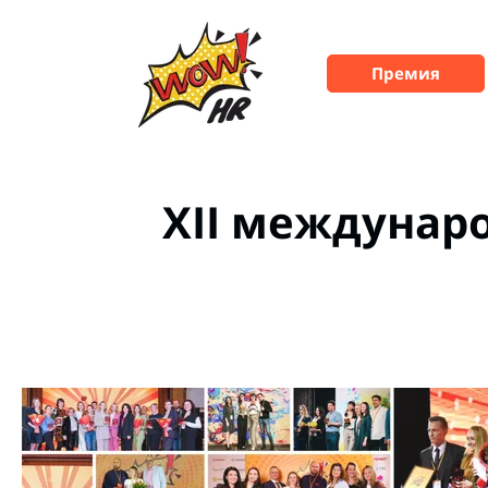
Премия
XII междунар