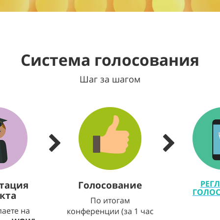
Система голосования
Шаг за шагом
тация
Голосование
РЕГ
ГОЛО
кта
По итогам
паете на
конференции (за 1 час