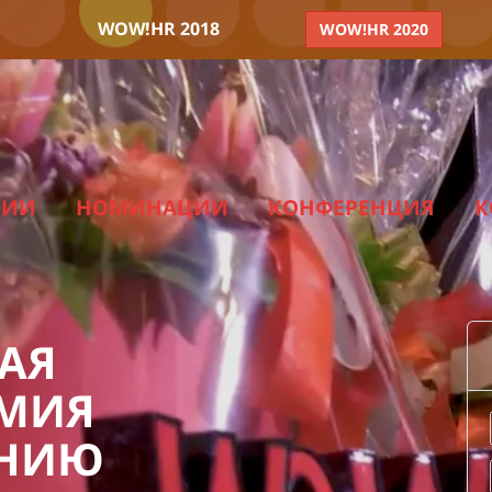
WOW!HR 2018
WOW!HR 2020
МИИ
НОМИНАЦИИ
КОНФЕРЕНЦИЯ
К
ШАЯ
ЕМИЯ
ЕНИЮ