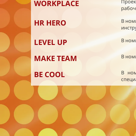
WORKPLACE
Проек
рабоч
HR HERO
В ном
инстр
LEVEL UP
В ном
MAKE TEAM
В ном
BE COOL
В ном
специ