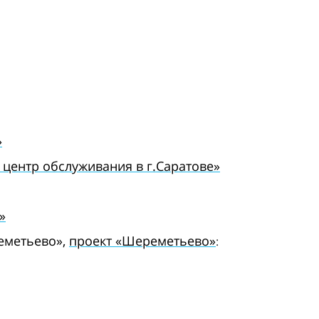
»
центр обслуживания в г.Саратове»
»
еметьево»,
проект «Шереметьево
»
: