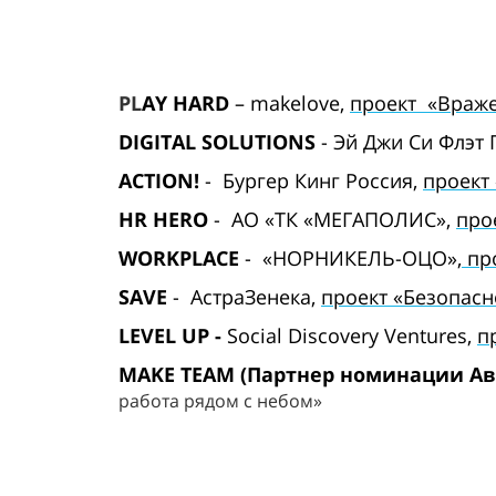
PL
AY HARD
–
makelove,
проект «Враже
DIGITAL SOLUTIONS
- Эй Джи Си Флэт 
ACTION!
-
Бургер Кинг Россия,
проект
HR HERO
-
АО
«ТК
«МЕГАПОЛИС
»
,
про
WORKPLACE
-
«НОРНИКЕЛЬ-ОЦО»,
про
SAVE
- АстраЗенека,
проект «Безопас
LEVEL UP
-
Social Discovery Ventures,
п
MAKE TEAM
(Партнер номинации Ав
работа рядом с небом»