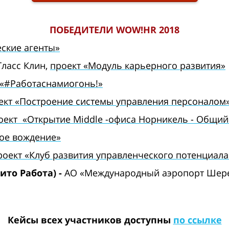
ПОБЕДИТЕЛИ WOW!HR 2018
ские агенты»
Гласс Клин,
проект «Модуль карьерного развития»
 «#Работаснамиогонь!»
ект «Построение системы управления персоналом
ект «Открытие Middle -офиса Норникель - Общий 
ное вождение»
роект «Клуб развития управленческого потенциала
ито Работа)
-
АО «Международный аэропорт Шер
Кейсы всех участников доступны
по ссылке