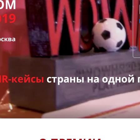
ОМ
019
осква
HR
-кейсы
страны на одной